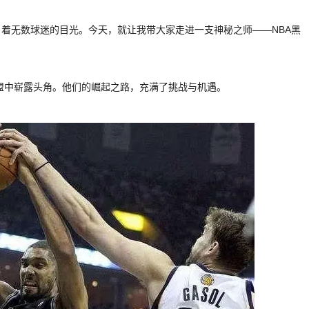
引着无数球迷的目光。今天，就让我带大家走进一支神秘之师——NBA黑
联盟中崭露头角。他们的崛起之路，充满了挑战与机遇。