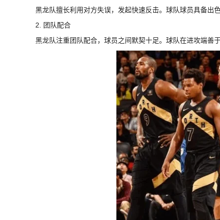
黑龙队擅长利用对方失误，发起快速反击。球队球员具备出
2. 团队配合
黑龙队注重团队配合，球员之间默契十足。球队在进攻端善