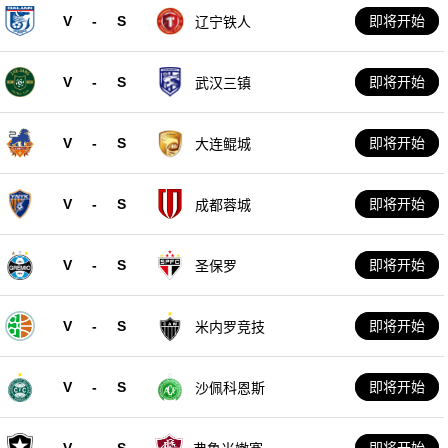
V
-
S
即将开始
辽宁铁人
V
-
S
即将开始
武汉三镇
V
-
S
即将开始
大连鲲城
V
-
S
即将开始
成都蓉城
V
-
S
即将开始
圣保罗
V
-
S
即将开始
米内罗竞技
V
-
S
即将开始
沙佩科恩斯
V
-
S
即将开始