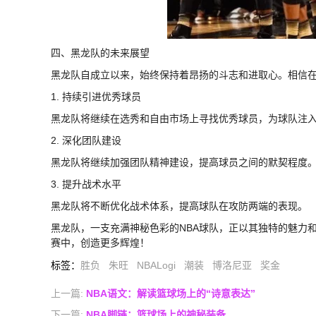
四、黑龙队的未来展望
黑龙队自成立以来，始终保持着昂扬的斗志和进取心。相信
1. 持续引进优秀球员
黑龙队将继续在选秀和自由市场上寻找优秀球员，为球队注
2. 深化团队建设
黑龙队将继续加强团队精神建设，提高球员之间的默契程度
3. 提升战术水平
黑龙队将不断优化战术体系，提高球队在攻防两端的表现。
黑龙队，一支充满神秘色彩的NBA球队，正以其独特的魅力
赛中，创造更多辉煌！
标签
：
胜负
朱旺
NBALogi
潮装
博洛尼亚
奖金
上一篇:
NBA语文：解读篮球场上的“诗意表达”
下一篇:
NBA脚链：篮球场上的神秘装备