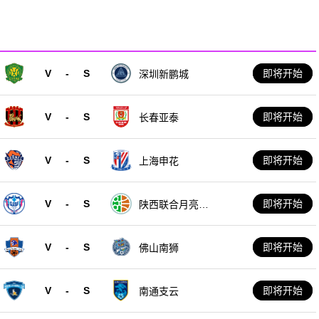
V
-
S
即将开始
深圳新鹏城
V
-
S
即将开始
长春亚泰
V
-
S
即将开始
上海申花
V
-
S
即将开始
陕西联合月亮泊
队
V
-
S
即将开始
佛山南狮
V
-
S
即将开始
南通支云