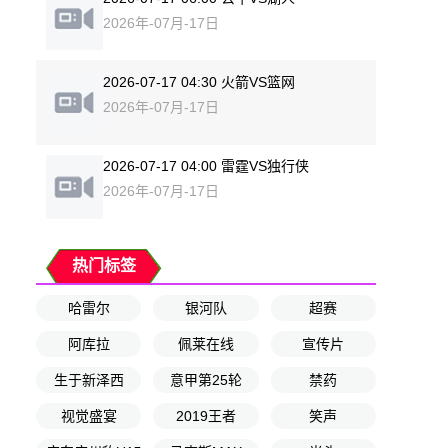
2026年-07月-17日
2026-07-17 04:30 火箭VS篮网
2026年-07月-17日
2026-07-17 04:00 雷霆VS独行侠
2026年-07月-17日
热门标签
哈雷尔
银河队
超赛
阿库拉
佩莱在线
宣传片
生于新泽西
意甲第25轮
禁药
视觉盛宴
2019王者
笑声