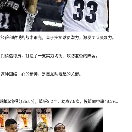
教经验和敏锐的战术眼光，善于挖掘球员潜力，激发团队凝聚力。
他们精选球员，打造了一支实力均衡、攻防兼备的阵容。
。这种团结一心的精神，是黑龙队崛起的关键。
均得分25.8分，篮板9.2个，助攻7.5次，投篮命中率48.3%。