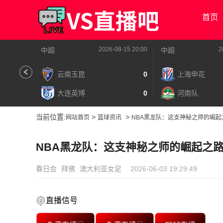
首页
2026-08-15 20:00
2
中超
中超
云南玉昆
0
上海申花
大连英博
0
河南队
当前位置:
>
>
网站首页
篮球资讯
NBA黑龙队：这支神秘之师的崛起
NBA黑龙队：这支神秘之师的崛起之
春日会
拜佛
澳大利亚女足
2026-06-03 19:29:49
直播信号