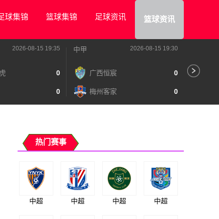
足球集锦
篮球集锦
足球资讯
篮球资讯
2026-08-15 19:35
2026-08-15 19:30
中甲
中甲
虎
0
广西恒宸
0
陕
0
梅州客家
0
长
热门赛事
中超
中超
中超
中超