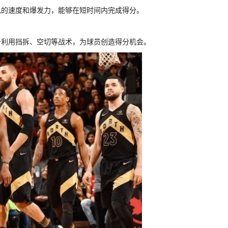
色的速度和爆发力，能够在短时间内完成得分。
于利用挡拆、空切等战术，为球员创造得分机会。