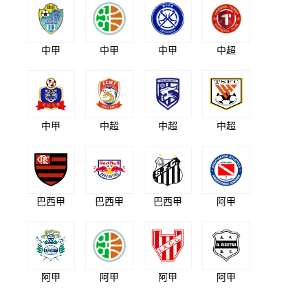
中甲
中甲
中甲
中超
中甲
中超
中超
中超
巴西甲
巴西甲
巴西甲
阿甲
阿甲
阿甲
阿甲
阿甲