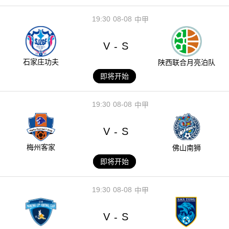
19:30
08-08
中甲
V
S
-
石家庄功夫
陕西联合月亮泊队
即将开始
19:30
08-08
中甲
V
S
-
梅州客家
佛山南狮
即将开始
19:30
08-08
中甲
V
S
-