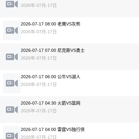
2026年-07月-17日
2026-07-17 08:00 老鹰VS灰熊
2026年-07月-17日
2026-07-17 07:00 尼克斯VS勇士
2026年-07月-17日
2026-07-17 06:00 公牛VS湖人
2026年-07月-17日
2026-07-17 04:30 火箭VS篮网
2026年-07月-17日
2026-07-17 04:00 雷霆VS独行侠
2026年-07月-17日