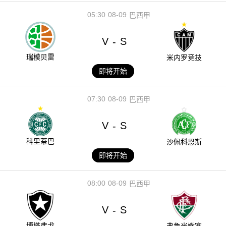
05:30
08-09
巴西甲
V
S
-
瑞模贝雷
米内罗竞技
即将开始
07:30
08-09
巴西甲
V
S
-
科里蒂巴
沙佩科恩斯
即将开始
08:00
08-09
巴西甲
V
S
-
博塔弗戈
弗鲁米嫩塞