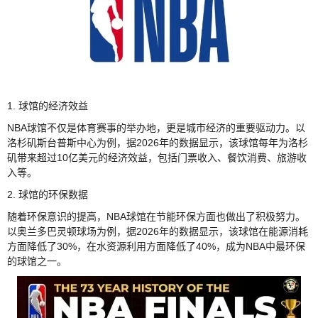
1. 球馆的经济效益
NBA球馆不仅是体育赛事的举办地，更是城市经济的重要驱动力。以
洛杉矶斯台普斯中心为例，据2026年的数据显示，该球馆每年为洛杉
矶带来超过10亿美元的经济效益，包括门票收入、餐饮消费、旅游收
入等。
2. 球馆的环保数据
随着环保意识的提高，NBA球馆在节能环保方面也做出了积极努力。
以奥兰多巴灵顿球场为例，据2026年的数据显示，该球馆在能源消耗
方面降低了30%，在水资源利用方面降低了40%，成为NBA中最环保
的球馆之一。