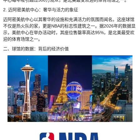
2. 迈阿密美航中心：奢华与活力的象征
迈阿密美航中心以其奢华的设施和充满活力的氛围而闻名。这座球馆
不仅是热火队的家，更是NBA的标志性建筑之一。据2026年的数据显
示，美航中心在举办活动时，其座位售罄率高达95%，是北美最受欢
迎的体育场馆之一。
二、球馆的数据：背后的经济价值