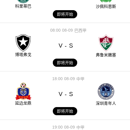
科里蒂巴
沙佩科恩斯
即将开始
08:00
08-09
巴西甲
V
S
-
博塔弗戈
弗鲁米嫩塞
即将开始
18:00
08-09
中甲
V
S
-
延边龙鼎
深圳青年人
即将开始
19:00
08-09
中甲