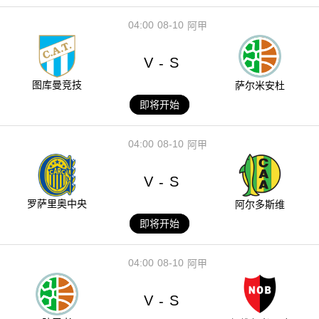
04:00
08-10
阿甲
V
S
-
图库曼竞技
萨尔米安杜
即将开始
04:00
08-10
阿甲
V
S
-
罗萨里奥中央
阿尔多斯维
即将开始
04:00
08-10
阿甲
V
S
-