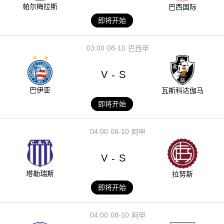
帕尔梅拉斯
巴西国际
即将开始
03:00
08-10
巴西甲
V
S
-
巴伊亚
瓦斯科达伽马
即将开始
04:00
08-10
阿甲
V
S
-
塔勒瑞斯
拉努斯
即将开始
04:00
08-10
阿甲