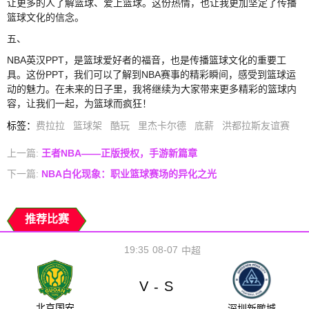
让更多的人了解篮球、爱上篮球。这份热情，也让我更加坚定了传播
篮球文化的信念。
五、
NBA英汉PPT，是篮球爱好者的福音，也是传播篮球文化的重要工
具。这份PPT，我们可以了解到NBA赛事的精彩瞬间，感受到篮球运
动的魅力。在未来的日子里，我将继续为大家带来更多精彩的篮球内
容，让我们一起，为篮球而疯狂！
标签
：
费拉拉
篮球架
酷玩
里杰卡尔德
底薪
洪都拉斯友谊赛
上一篇:
王者NBA——正版授权，手游新篇章
下一篇:
NBA白化现象：职业篮球赛场的异化之光
推荐比赛
19:35
08-07
中超
V
S
-
北京国安
深圳新鹏城