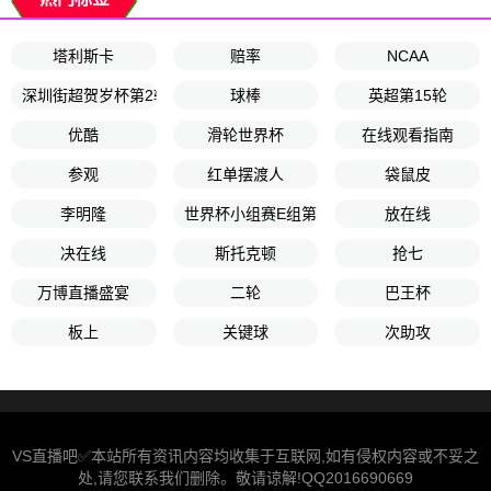
塔利斯卡
赔率
NCAA
深圳街超贺岁杯第2轮
球棒
英超第15轮
优酷
滑轮世界杯
在线观看指南
参观
红单摆渡人
袋鼠皮
李明隆
世界杯小组赛E组第2轮
放在线
决在线
斯托克顿
抢七
万博直播盛宴
二轮
巴王杯
板上
关键球
次助攻
VS直播吧✅本站所有资讯内容均收集于互联网,如有侵权内容或不妥之
处,请您联系我们删除。敬请谅解!QQ2016690669