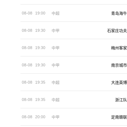
08-08
19:00
中超
青岛海牛
08-08
19:30
中甲
石家庄功夫
08-08
19:30
中甲
梅州客家
08-08
19:30
中甲
南京城市
08-08
19:35
中超
大连英博
08-08
19:35
中超
浙江队
08-08
20:00
中甲
定南赣联