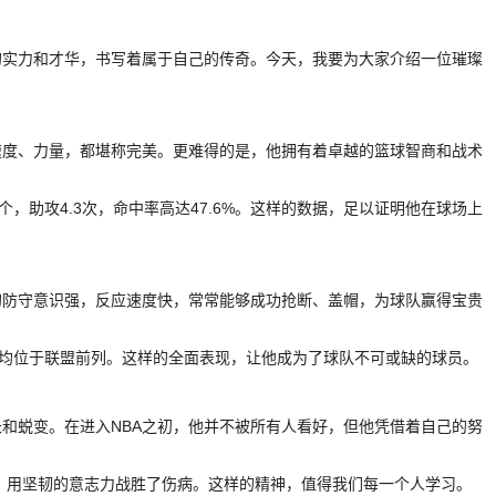
的实力和才华，书写着属于自己的传奇。今天，我要为大家介绍一位璀璨
速度、力量，都堪称完美。更难得的是，他拥有着卓越的篮球智商和战术
2个，助攻4.3次，命中率高达47.6%。这样的数据，足以证明他在球场上
的防守意识强，反应速度快，常常能够成功抢断、盖帽，为球队赢得宝贵
项数据均位于联盟前列。这样的全面表现，让他成为了球队不可或缺的球员。
和蜕变。在进入NBA之初，他并不被所有人看好，但他凭借着自己的努
练，用坚韧的意志力战胜了伤病。这样的精神，值得我们每一个人学习。