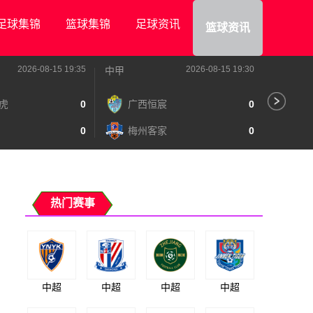
足球集锦
篮球集锦
足球资讯
篮球资讯
2026-08-15 19:35
2026-08-15 19:30
中甲
中甲
虎
0
广西恒宸
0
陕
0
梅州客家
0
长
热门赛事
中超
中超
中超
中超