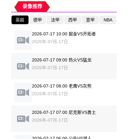
录像推荐
英超
德甲
法甲
西甲
意甲
NBA
2026-07-17 10:00 掘金VS开拓者
2026年-07月-17日
2026-07-17 09:00 热火VS猛龙
2026年-07月-17日
2026-07-17 08:00 老鹰VS灰熊
2026年-07月-17日
2026-07-17 07:00 尼克斯VS勇士
2026年-07月-17日
2026-07-17 06:00 公牛VS湖人