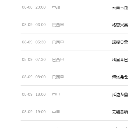
08-08
20:00
中超
云南玉昆
08-09
03:00
巴西甲
格雷米奥
08-09
05:30
巴西甲
瑞模贝雷
08-09
07:30
巴西甲
科里蒂巴
08-09
08:00
巴西甲
博塔弗戈
08-09
18:00
中甲
延边龙鼎
08-09
19:00
中甲
无锡吴钩