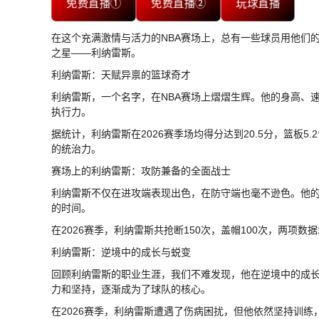
免费直播①
免费直播②
玩球直播
在这个充满激情与活力的NBA赛场上，总有一些球员用他们
之星——利纳雷斯。
利纳雷斯：天赋异禀的篮球奇才
利纳雷斯，一个名字，在NBA赛场上熠熠生辉。他的身高、
执行力。
据统计，利纳雷斯在2026赛季场均得分达到20.5分，篮板5.
的统治力。
赛场上的利纳雷斯：攻防兼备的全面战士
利纳雷斯不仅在进攻端表现出色，在防守端也毫不逊色。他
的时间。
在2026赛季，利纳雷斯共抢断150次，盖帽100次，两
利纳雷斯：逆境中的成长与蜕变
回顾利纳雷斯的职业生涯，我们不难发现，他在逆境中的成长
力和坚持，逐渐成为了球队的核心。
在2026赛季，利纳雷斯遭遇了伤病困扰，但他依然坚持训