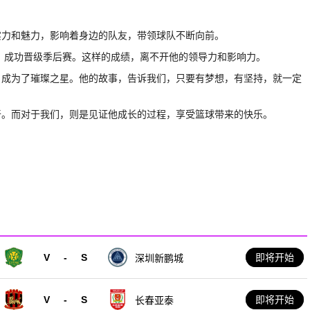
实力和魅力，影响着身边的队友，带领球队不断向前。
绩，成功晋级季后赛。这样的成绩，离不开他的领导力和影响力。
，成为了璀璨之星。他的故事，告诉我们，只要有梦想，有坚持，就一定
奇。而对于我们，则是见证他成长的过程，享受篮球带来的快乐。
V
-
S
即将开始
深圳新鹏城
V
-
S
即将开始
长春亚泰