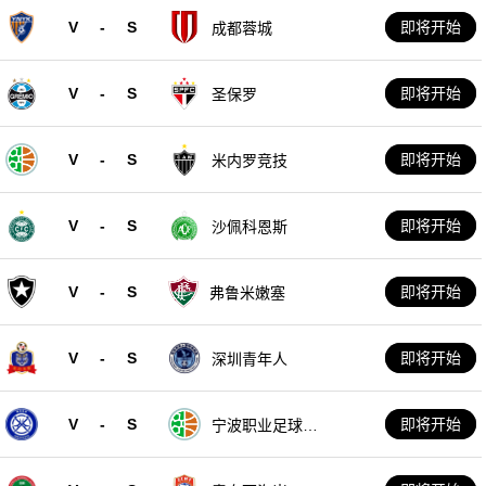
V
-
S
即将开始
成都蓉城
V
-
S
即将开始
圣保罗
V
-
S
即将开始
米内罗竞技
V
-
S
即将开始
沙佩科恩斯
V
-
S
即将开始
弗鲁米嫩塞
V
-
S
即将开始
深圳青年人
V
-
S
即将开始
宁波职业足球俱
乐部