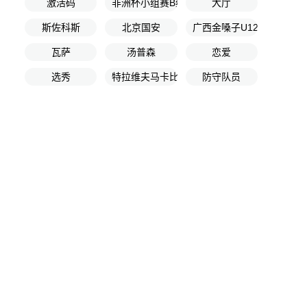
激活码
非洲杯小组赛B组第2轮
大厅
斯佐科斯
北京国安
广西金嗓子U12
瓦萨
汤普森
恋爱
选秀
特拉维夫马卡比
防守队员