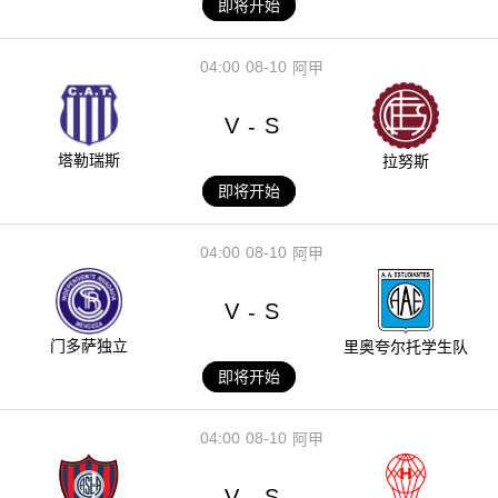
即将开始
04:00
08-10
阿甲
V
S
-
塔勒瑞斯
拉努斯
即将开始
04:00
08-10
阿甲
V
S
-
门多萨独立
里奥夸尔托学生队
即将开始
04:00
08-10
阿甲
V
S
-