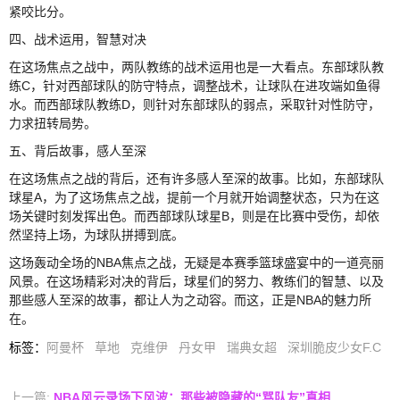
紧咬比分。
四、战术运用，智慧对决
在这场焦点之战中，两队教练的战术运用也是一大看点。东部球队教
练C，针对西部球队的防守特点，调整战术，让球队在进攻端如鱼得
水。而西部球队教练D，则针对东部球队的弱点，采取针对性防守，
力求扭转局势。
五、背后故事，感人至深
在这场焦点之战的背后，还有许多感人至深的故事。比如，东部球队
球星A，为了这场焦点之战，提前一个月就开始调整状态，只为在这
场关键时刻发挥出色。而西部球队球星B，则是在比赛中受伤，却依
然坚持上场，为球队拼搏到底。
这场轰动全场的NBA焦点之战，无疑是本赛季篮球盛宴中的一道亮丽
风景。在这场精彩对决的背后，球星们的努力、教练们的智慧、以及
那些感人至深的故事，都让人为之动容。而这，正是NBA的魅力所
在。
标签
：
阿曼杯
草地
克维伊
丹女甲
瑞典女超
深圳脆皮少女F.C
上一篇:
NBA风云录场下风波：那些被隐藏的“骂队友”真相