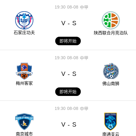
19:30
08-08
中甲
V
S
-
石家庄功夫
陕西联合月亮泊队
即将开始
19:30
08-08
中甲
V
S
-
梅州客家
佛山南狮
即将开始
19:30
08-08
中甲
V
S
-
南京城市
南通支云