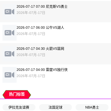
2026-07-17 07:00 尼克斯VS勇士
2026年-07月-17日
2026-07-17 06:00 公牛VS湖人
2026年-07月-17日
2026-07-17 04:30 火箭VS篮网
2026年-07月-17日
2026-07-17 04:00 雷霆VS独行侠
2026年-07月-17日
热门标签
伊拉克友谊赛
法国足球
NBA勇士