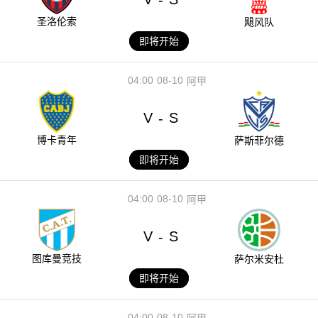
圣洛伦索
飓风队
即将开始
04:00
08-10
阿甲
V
S
-
博卡青年
萨斯菲尔德
即将开始
04:00
08-10
阿甲
V
S
-
图库曼竞技
萨尔米安杜
即将开始
04:00
08-10
阿甲