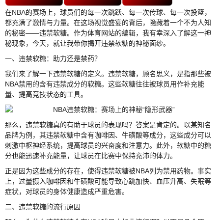
在NBA的赛场上，球员们的每一次跳跃、每一次传球、每一次投篮，
都充满了激情与力量。在这场视觉盛宴的背后，隐藏着一个不为人知
的秘密——违禁软糖。作为体育网站的编辑，我有幸深入了解这一神
秘现象，今天，就让我带你揭开违禁软糖的神秘面纱。
一、违禁软糖：助力还是禁药？
我们来了解一下违禁软糖的定义。违禁软糖，顾名思义，是指那些被
NBA禁用的含有违禁成分的软糖。这些软糖往往被球员用作补充能
量、提高竞技状态的工具。
那么，违禁软糖真的有助于球员的表现吗？答案是肯定的。以某知名
品牌为例，其违禁软糖中含有咖啡因、牛磺酸等成分，这些成分可以
刺激中枢神经系统，提高球员的兴奋度和注意力。此外，软糖中的糖
分也能迅速补充能量，让球员在比赛中保持充沛的体力。
正是因为这些成分的存在，使得违禁软糖被NBA列为禁用药物。事实
上，过量摄入咖啡因和牛磺酸可能导致心跳加快、血压升高、失眠等
症状，对球员的身体健康造成严重危害。
二、违禁软糖的流行原因