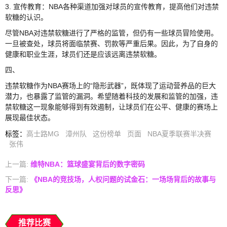
3. 宣传教育：NBA各种渠道加强对球员的宣传教育，提高他们对违禁
软糖的认识。
尽管NBA对违禁软糖进行了严格的监管，但仍有一些球员冒险使用。
一旦被查处，球员将面临禁赛、罚款等严重后果。因此，为了自身的
健康和职业生涯，球员们还是应该远离违禁软糖。
四、
违禁软糖作为NBA赛场上的“隐形武器”，既体现了运动营养品的巨大
潜力，也暴露了监管的漏洞。希望随着科技的发展和监管的加强，违
禁软糖这一现象能够得到有效遏制，让球员们在公平、健康的赛场上
展现最佳状态。
标签
：
高士路MG
漳州队
这份榜单
页面
NBA夏季联赛半决赛
张伟
上一篇:
维特NBA：篮球盛宴背后的数字密码
下一篇:
《NBA的竞技场，人权问题的试金石：一场场背后的故事与
反思》
推荐比赛