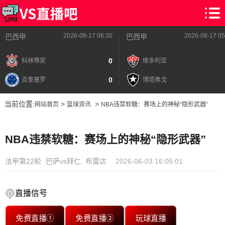
2026-08-17 06:30
2026-08-17 05
巴西甲
巴西甲
0
科林蒂安
维多利亚
0
克鲁塞罗
博塔弗戈
当前位置:
>
>
网站首页
篮球资讯
NBA违禁软糖：赛场上的神秘“隐形武器”
NBA违禁软糖：赛场上的神秘“隐形武器”
法甲第22轮
巴萨vs拜仁
布雷达
2026-06-03 16:05:01
直播信号
免费直播①
免费直播②
玩球直播