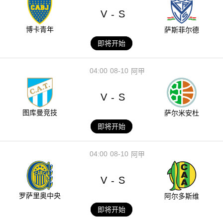
V
S
-
博卡青年
萨斯菲尔德
即将开始
04:00
08-10
阿甲
V
S
-
图库曼竞技
萨尔米安杜
即将开始
04:00
08-10
阿甲
V
S
-
罗萨里奥中央
阿尔多斯维
即将开始