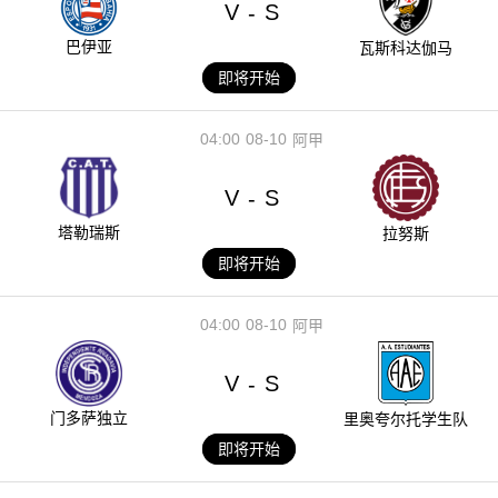
V
S
-
巴伊亚
瓦斯科达伽马
即将开始
04:00
08-10
阿甲
V
S
-
塔勒瑞斯
拉努斯
即将开始
04:00
08-10
阿甲
V
S
-
门多萨独立
里奥夸尔托学生队
即将开始