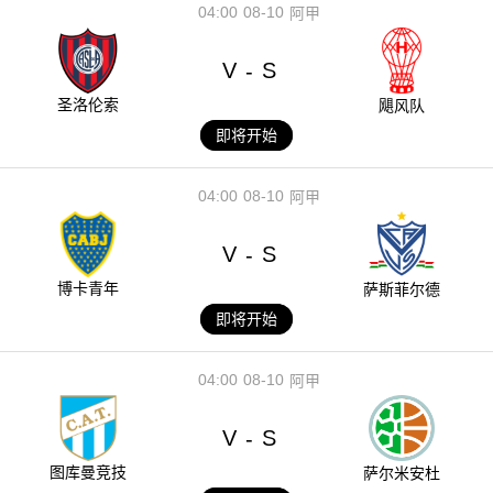
04:00
08-10
阿甲
V
S
-
圣洛伦索
飓风队
即将开始
04:00
08-10
阿甲
V
S
-
博卡青年
萨斯菲尔德
即将开始
04:00
08-10
阿甲
V
S
-
图库曼竞技
萨尔米安杜