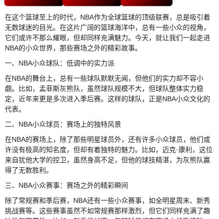
在这个篮球至上的时代，NBA作为全球篮球的顶级联赛，总是吸引着
无数球迷的目光。在这片广阔的篮球海洋中，总有一些小众的视角，
它们或许不那么耀眼，但却同样充满魅力。今天，就让我们一起走进
NBA的小众世界，那些赛场之外的精彩故事。
一、NBA小众球队：低调中的实力派
在NBA的舞台上，总有一些球队默默无闻，但他们的实力却不容小
觑。比如，孟菲斯灰熊队，虽然球队规模不大，但球队整体实力稳
定，近年来更是多次进入季后赛。这样的球队，正是NBA小众文化的
代表。
二、NBA小众球员：赛场上的独特风景
在NBA的赛场上，除了那些明星球员外，还有许多小众球员，他们或
许没有极高的知名度，但却有着独特的魅力。比如，迈克·康利，这位
来自犹他大学的控卫，虽然身高不足，但他的球技精湛，为灰熊队赢
得了无数胜利。
三、NBA小众赛事：赛场之外的精彩瞬间
除了常规赛和季后赛，NBA还有一些小众赛事，如全明星周末、新秀
挑战赛等。这些赛事虽然不如常规赛那样激烈，但它们同样充满了趣