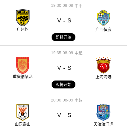
19:30
08-09
中甲
V
S
-
广州豹
广西恒宸
即将开始
19:35
08-09
中超
V
S
-
重庆铜梁龙
上海海港
即将开始
20:00
08-09
中超
V
S
-
山东泰山
天津津门虎