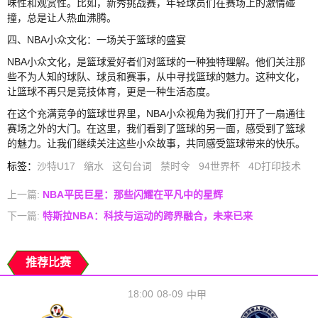
味性和观赏性。比如，新秀挑战赛，年轻球员们在赛场上的激情碰
撞，总是让人热血沸腾。
四、NBA小众文化：一场关于篮球的盛宴
NBA小众文化，是篮球爱好者们对篮球的一种独特理解。他们关注那
些不为人知的球队、球员和赛事，从中寻找篮球的魅力。这种文化，
让篮球不再只是竞技体育，更是一种生活态度。
在这个充满竞争的篮球世界里，NBA小众视角为我们打开了一扇通往
赛场之外的大门。在这里，我们看到了篮球的另一面，感受到了篮球
的魅力。让我们继续关注这些小众故事，共同感受篮球带来的快乐。
标签
：
沙特U17
缩水
这句台词
禁时令
94世界杯
4D打印技术
上一篇:
NBA平民巨星：那些闪耀在平凡中的星辉
下一篇:
特斯拉NBA：科技与运动的跨界融合，未来已来
推荐比赛
18:00
08-09
中甲