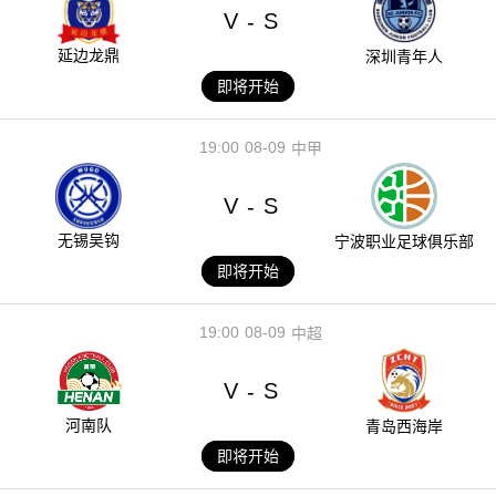
V
S
-
延边龙鼎
深圳青年人
即将开始
19:00
08-09
中甲
V
S
-
无锡吴钩
宁波职业足球俱乐部
即将开始
19:00
08-09
中超
V
S
-
河南队
青岛西海岸
即将开始