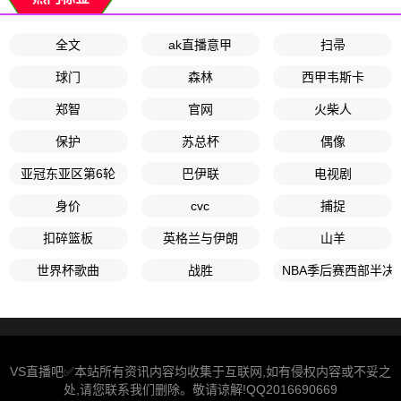
全文
ak直播意甲
扫帚
球门
森林
西甲韦斯卡
郑智
官网
火柴人
保护
苏总杯
偶像
亚冠东亚区第6轮
巴伊联
电视剧
身价
cvc
捕捉
扣碎篮板
英格兰与伊朗
山羊
世界杯歌曲
战胜
NBA季后赛西部半决
VS直播吧✅本站所有资讯内容均收集于互联网,如有侵权内容或不妥之
处,请您联系我们删除。敬请谅解!QQ2016690669