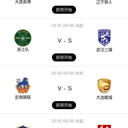
大连英博
辽宁铁人
即将开始
19:35
08-08
中超
V
S
-
浙江队
武汉三镇
即将开始
20:00
08-08
中甲
V
S
-
定南赣联
大连鲲城
即将开始
20:00
08-08
中超