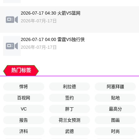
2026-07-17 04:30 火箭VS篮网
2026年-07月-17日
2026-07-17 04:00 雷霆VS独行侠
2026年-07月-17日
热门标签
悍将
利拉德
阿塞拜疆
百视网
签约
贴地
VC
胖丁
最高分
报告
荷兰女预测
图画
济科
武德
时尚