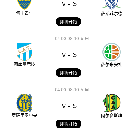
V
S
-
博卡青年
萨斯菲尔德
即将开始
04:00
08-10
阿甲
V
S
-
图库曼竞技
萨尔米安杜
即将开始
04:00
08-10
阿甲
V
S
-
罗萨里奥中央
阿尔多斯维
即将开始