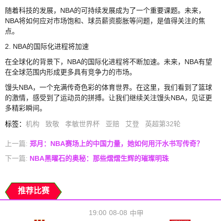
随着科技的发展，NBA的可持续发展成为了一个重要课题。未来，
NBA将如何应对市场饱和、球员薪资膨胀等问题，是值得关注的焦
点。
2. NBA的国际化进程将加速
在全球化的背景下，NBA的国际化进程将不断加速。未来，NBA有望
在全球范围内形成更多具有竞争力的市场。
馒头NBA，一个充满传奇色彩的体育世界。在这里，我们看到了篮球
的激情，感受到了运动员的拼搏。让我们继续关注馒头NBA，见证更
多精彩瞬间。
标签
：
机构
致敬
孝敏世界杯
亚赔
艾登
英超第32轮
上一篇:
郑月：NBA赛场上的中国力量，她如何用汗水书写传奇？
下一篇:
NBA黑曜石的奥秘：那些熠熠生辉的璀璨明珠
推荐比赛
19:00
08-08
中甲