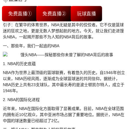
免费直播①
免费直播②
玩球直播
引子：在繁华的体育世界，NBA无疑是其中的佼佼者。它不仅是篮球
迷的狂欢之地，更是无数人梦想起航的地方。今天，就让我们走进馒
头NBA，一起揭开那些不为人知的NBA背后的故事。
一、那些年，我们一起追的NBA
1. NBA的历史底蕴
NBA作为世界上最顶级的篮球联赛，有着悠久的历史。自1946年创立
以来，NBA历经风雨，逐渐成为全球篮球迷的共同信仰。据统计，
NBA历史上共有23支球队，其中最长寿的是波士顿凯尔特人，成立于
1946年。
2. NBA的国际化进程
近年来，NBA在国际化方面取得了显著成果。目前，NBA在全球范围
内拥有近10亿观众，其中亚洲市场占据了重要地位。据统计，NBA在
中国的球迷数量已经超过了2亿。