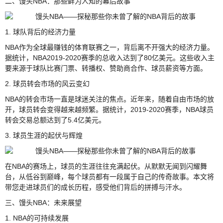
二、馒头NBA：那些鲜为人知的幕后故事
1. 球队背后的经济力量
NBA作为全球最赚钱的体育联赛之一，背后离不开强大的经济力量。
据统计，NBA2019-2020赛季的总收入达到了80亿美元。这些收入主
要来源于球队比赛门票、转播权、赞助商合作、球员薪资等方面。
2. 球员转会市场的风云变幻
NBA的转会市场一直是球迷关注的焦点。近年来，随着自由市场的放
开，球员转会变得越来越频繁。据统计，2019-2020赛季，NBA球员
转会交易总额达到了5.4亿美元。
3. 球员生涯的起伏与辉煌
在NBA的赛场上，球员的生涯往往充满起伏。从默默无闻到闪耀舞
台，从低谷到巅峰，每个球员都有一段属于自己的传奇故事。本文将
带您走进球员们的成长历程，感受他们背后的拼搏与汗水。
三、馒头NBA：未来展望
1. NBA的可持续发展