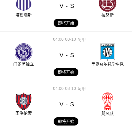
V
S
-
塔勒瑞斯
拉努斯
即将开始
04:00
08-10
阿甲
V
S
-
门多萨独立
里奥夸尔托学生队
即将开始
04:00
08-10
阿甲
V
S
-
圣洛伦索
飓风队
即将开始