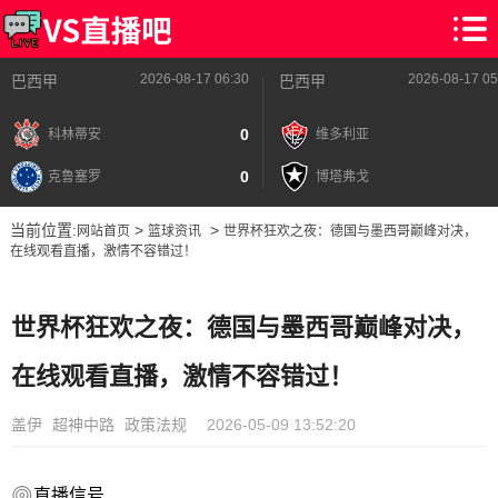
2026-08-17 06:30
2026-08-17 05
巴西甲
巴西甲
0
科林蒂安
维多利亚
0
克鲁塞罗
博塔弗戈
当前位置:
>
>
网站首页
篮球资讯
世界杯狂欢之夜：德国与墨西哥巅峰对决，
在线观看直播，激情不容错过！
世界杯狂欢之夜：德国与墨西哥巅峰对决，
在线观看直播，激情不容错过！
盖伊
超神中路
政策法规
2026-05-09 13:52:20
直播信号