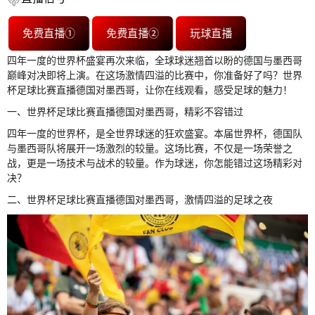
免费直播①
免费直播②
玩球直播
四年一度的世界杯盛宴再次来临，全球球迷翘首以盼的德国与墨西哥
巅峰对决即将上演。在这场激情四溢的比赛中，你准备好了吗？世界
杯足球比赛直播德国对墨西哥，让你在线观看，感受足球的魅力！
一、世界杯足球比赛直播德国对墨西哥，精彩不容错过
四年一度的世界杯，是全世界球迷的狂欢盛宴。本届世界杯，德国队
与墨西哥队将展开一场激烈的较量。这场比赛，不仅是一场荣誉之
战，更是一场技术与战术的较量。作为球迷，你怎能错过这场精彩对
决？
二、世界杯足球比赛直播德国对墨西哥，激情四溢的足球之夜