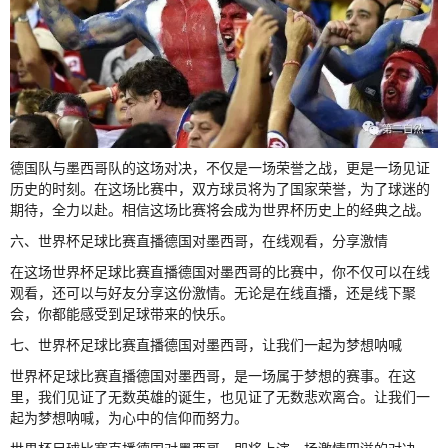
德国队与墨西哥队的这场对决，不仅是一场荣誉之战，更是一场见证
历史的时刻。在这场比赛中，双方球员将为了国家荣誉，为了球迷的
期待，全力以赴。相信这场比赛将会成为世界杯历史上的经典之战。
六、世界杯足球比赛直播德国对墨西哥，在线观看，分享激情
在这场世界杯足球比赛直播德国对墨西哥的比赛中，你不仅可以在线
观看，还可以与好友分享这份激情。无论是在线直播，还是线下聚
会，你都能感受到足球带来的快乐。
七、世界杯足球比赛直播德国对墨西哥，让我们一起为梦想呐喊
世界杯足球比赛直播德国对墨西哥，是一场属于梦想的赛事。在这
里，我们见证了无数英雄的诞生，也见证了无数悲欢离合。让我们一
起为梦想呐喊，为心中的信仰而努力。