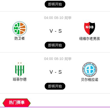
即将开始
04:00
08-10
阿甲
V
S
-
防卫者
纽维尔老男孩
即将开始
04:00
08-10
阿甲
V
S
-
班菲尔德
贝尔格拉诺
即将开始
热门赛事