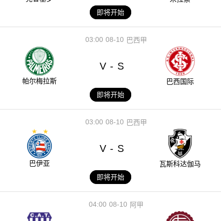
即将开始
03:00
08-10
巴西甲
V
S
-
帕尔梅拉斯
巴西国际
即将开始
03:00
08-10
巴西甲
V
S
-
巴伊亚
瓦斯科达伽马
即将开始
04:00
08-10
阿甲