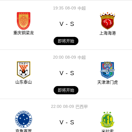
19:35
08-09
中超
V
S
-
重庆铜梁龙
上海海港
即将开始
20:00
08-09
中超
V
S
-
山东泰山
天津津门虎
即将开始
22:00
08-09
巴西甲
V
S
-
克鲁塞罗
米拉索