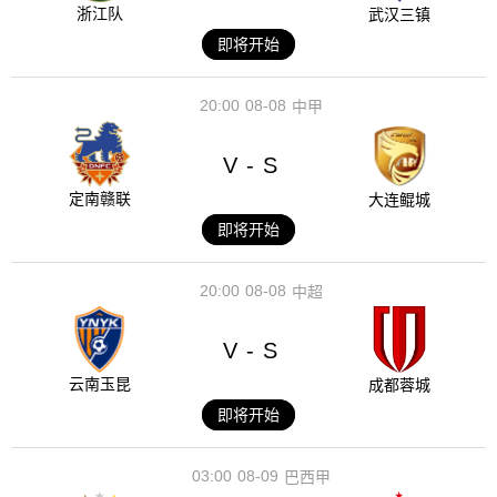
浙江队
武汉三镇
即将开始
20:00
08-08
中甲
V
S
-
定南赣联
大连鲲城
即将开始
20:00
08-08
中超
V
S
-
云南玉昆
成都蓉城
即将开始
03:00
08-09
巴西甲