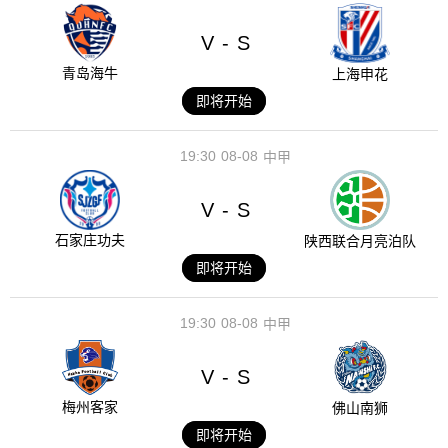
V
S
-
青岛海牛
上海申花
即将开始
19:30
08-08
中甲
V
S
-
石家庄功夫
陕西联合月亮泊队
即将开始
19:30
08-08
中甲
V
S
-
梅州客家
佛山南狮
即将开始