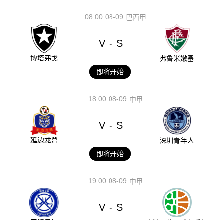
08:00
08-09
巴西甲
V
S
-
博塔弗戈
弗鲁米嫩塞
即将开始
18:00
08-09
中甲
V
S
-
延边龙鼎
深圳青年人
即将开始
19:00
08-09
中甲
V
S
-