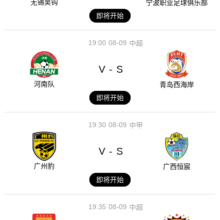
无锡吴钩
宁波职业足球俱乐部
即将开始
19:00
08-09
中超
V
S
-
河南队
青岛西海岸
即将开始
19:30
08-09
中甲
V
S
-
广州豹
广西恒宸
即将开始
19:35
08-09
中超