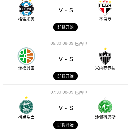
V
S
-
格雷米奥
圣保罗
即将开始
05:30
08-09
巴西甲
V
S
-
瑞模贝雷
米内罗竞技
即将开始
07:30
08-09
巴西甲
V
S
-
科里蒂巴
沙佩科恩斯
即将开始