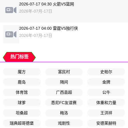
2026-07-17 04:30 火箭VS篮网
2026年-07月-17日
2026-07-17 04:00 雷霆VS独行侠
2026年-07月-17日
热门标签
魔方
富民村
史帕尔
鹿岛
隔间
金牌
体育馆
广西县超
公牛
球爹
悉尼FC友谊赛
体重和力量
坦桑超
梅洛
王洪祥
瑞典超哥德堡
戏剧性
安德莱赫特