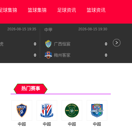
足球集锦
篮球集锦
足球资讯
篮球资讯
2026-08-15 19:35
2026-08-15 19:30
中甲
中甲
虎
0
广西恒宸
0
陕
0
梅州客家
0
长
热门赛事
中超
中超
中超
中超