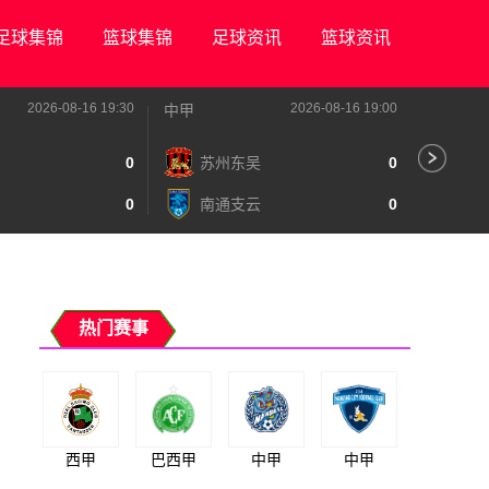
足球集锦
篮球集锦
足球资讯
篮球资讯
2026-08-16 19:30
2026-08-16 19:00
中甲
中甲
0
苏州东吴
0
深
0
南通支云
0
宁
热门赛事
西甲
巴西甲
中甲
中甲